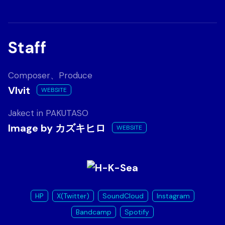
Staff
Composer、Produce
VIvit
WEBSITE
Jakect in PAKUTASO
Image by カズキヒロ
WEBSITE
HP
X(Twitter)
SoundCloud
Instagram
Bandcamp
Spotify